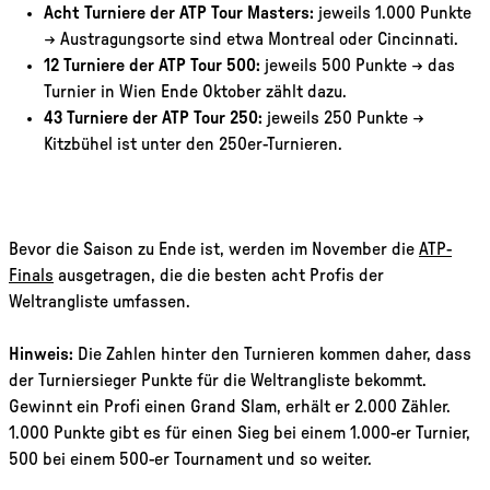
Acht Turniere der ATP Tour Masters:
jeweils 1.000 Punkte
→ Austragungsorte sind etwa Montreal oder Cincinnati.
12 Turniere der ATP Tour 500:
jeweils 500 Punkte → das
Turnier in Wien Ende Oktober zählt dazu.
43 Turniere der ATP Tour 250:
jeweils 250 Punkte →
Kitzbühel ist unter den 250er-Turnieren.
Link der 
Bevor die Saison zu Ende ist, werden im November die
ATP-
Finals
ausgetragen, die die besten acht Profis der
Weltrangliste umfassen.
Hinweis:
Die Zahlen hinter den Turnieren kommen daher, dass
der Turniersieger Punkte für die Weltrangliste bekommt.
Gewinnt ein Profi einen Grand Slam, erhält er 2.000 Zähler.
1.000 Punkte gibt es für einen Sieg bei einem 1.000-er Turnier,
500 bei einem 500-er Tournament und so weiter.