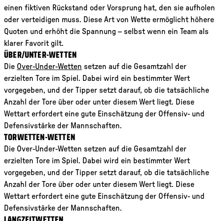
einen fiktiven Rückstand oder Vorsprung hat, den sie aufholen
oder verteidigen muss. Diese Art von Wette ermöglicht höhere
Quoten und erhöht die Spannung – selbst wenn ein Team als
klarer Favorit gilt.
ÜBER/UNTER-WETTEN
Link der zu /over-under-wetten-erklaerung führt.
Die
Over-Under-Wetten
setzen auf die Gesamtzahl der
erzielten Tore im Spiel. Dabei wird ein bestimmter Wert
vorgegeben, und der Tipper setzt darauf, ob die tatsächliche
Anzahl der Tore über oder unter diesem Wert liegt. Diese
Wettart erfordert eine gute Einschätzung der Offensiv- und
Defensivstärke der Mannschaften.
TORWETTEN
-WETTEN
Die Over-Under-Wetten setzen auf die Gesamtzahl der
erzielten Tore im Spiel. Dabei wird ein bestimmter Wert
vorgegeben, und der Tipper setzt darauf, ob die tatsächliche
Anzahl der Tore über oder unter diesem Wert liegt. Diese
Wettart erfordert eine gute Einschätzung der Offensiv- und
Defensivstärke der Mannschaften.
LANGZEITWETTEN