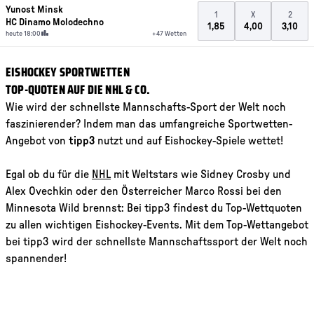
TOP-QUOTEN AUF DIE NHL & CO.
Wie wird der schnellste Mannschafts-Sport der Welt noch
faszinierender? Indem man das umfangreiche Sportwetten-
Angebot von
tipp3
nutzt und auf Eishockey-Spiele wettet!
Link der zu https://www.tipp3.at/sport/eishoc
Egal ob du für die
NHL
mit Weltstars wie Sidney Crosby und
Alex Ovechkin oder den Österreicher Marco Rossi bei den
Minnesota Wild brennst: Bei tipp3 findest du Top-Wettquoten
zu allen wichtigen Eishockey-Events. Mit dem Top-Wettangebot
bei tipp3 wird der schnellste Mannschaftssport der Welt noch
spannender!