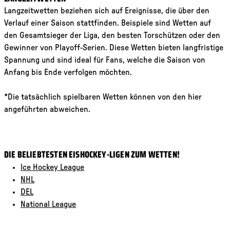
Langzeitwetten beziehen sich auf Ereignisse, die über den
Verlauf einer Saison stattfinden. Beispiele sind Wetten auf
den Gesamtsieger der Liga, den besten Torschützen oder den
Gewinner von Playoff-Serien. Diese Wetten bieten langfristige
Spannung und sind ideal für Fans, welche die Saison von
Anfang bis Ende verfolgen möchten.
*Die tatsächlich spielbaren Wetten können von den hier
angeführten abweichen.
Link der zu /sport/eishockey/oesterreich/ehl-wetten führt.
Ice Hockey League
Link der zu /sport/eishockey/usa/nhl-wetten führt.
NHL
Link der zu /sport/eishockey/deutschland/del-wetten führt.
DEL
Link der zu /sport/eishockey/schweiz/national-league-wette
National League