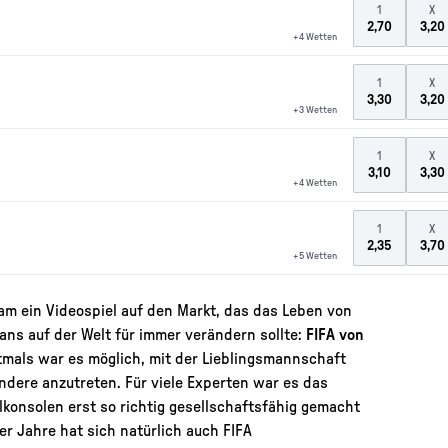
am ein Videospiel auf den Markt, das das Leben von
fans auf der Welt für immer verändern sollte:
FIFA von
mals war es möglich, mit der Lieblingsmannschaft
andere anzutreten. Für viele Experten war es das
elkonsolen erst so richtig gesellschaftsfähig gemacht
er Jahre hat sich natürlich auch FIFA