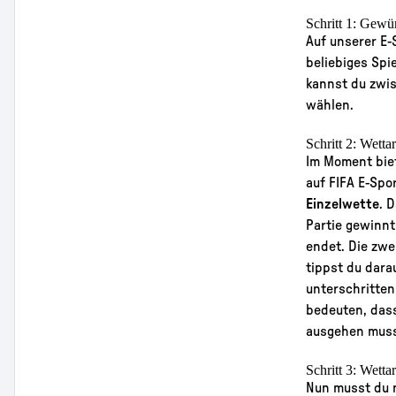
Schritt 1: Gewü
Auf unserer E-
beliebiges Spi
kannst du zwi
wählen.
Schritt 2: Wetta
Im Moment biet
auf FIFA E-Spo
Einzelwette
. 
Partie gewinnt
endet. Die zwei
tippst du dara
unterschritten 
bedeuten, dass 
ausgehen muss
Schritt 3: Wetta
Nun musst du 