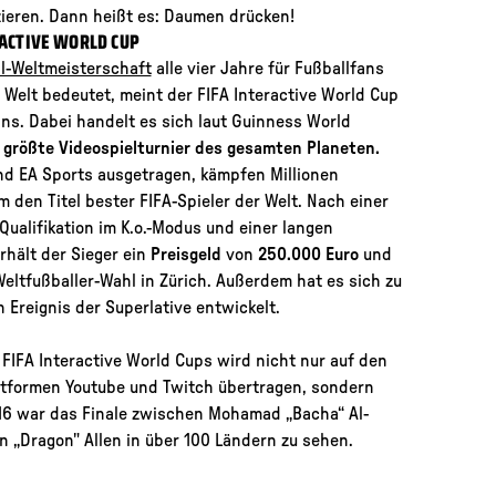
zieren. Dann heißt es: Daumen drücken!
RACTIVE WORLD CUP
er zu /sport/fussball/international/weltmeisterschaft-wetten führ
l-Weltmeisterschaft
alle vier Jahre für Fußballfans
 Welt bedeutet, meint der FIFA Interactive World Cup
ans. Dabei handelt es sich laut Guinness World
s
größte Videospielturnier des gesamten Planeten.
nd EA Sports ausgetragen, kämpfen Millionen
m den Titel bester FIFA-Spieler der Welt. Nach einer
ualifikation im K.o.-Modus und einer langen
rhält der Sieger ein
Preisgeld
von
250.000 Euro
und
 Weltfußballer-Wahl in Zürich. Außerdem hat es sich zu
 Ereignis der Superlative entwickelt.
 FIFA Interactive World Cups wird nicht nur auf den
ttformen Youtube und Twitch übertragen, sondern
16 war das Finale zwischen Mohamad „Bacha“ Al-
 „Dragon" Allen in über 100 Ländern zu sehen.